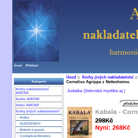
Úvod
Přihlásit
Úvod
::
Knihy jiných nakladatelství
:
Cornelius Agrippa z Nettesheimu
Kategorie
Knihy nakladatelství
Judaika (židovská mystika aj.)
AVATAR
Audio AVATAR
Video AVATAR
Kabala - Corn
Knihy jiných nakladatelství
- Antika
298Kč
- AUDIOKNIHY
Nyní: 268Kč
- Beletrie a poezie
- Cestopisná literatura