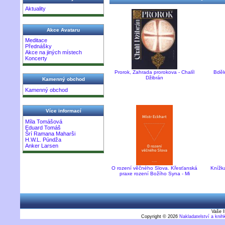
Aktuality
Akce Avataru
Meditace
Přednášky
Akce na jiných místech
Koncerty
Prorok, Zahrada prorokova - Chalíl
Bděl
Džibrán
Kamenný obchod
Kamenný obchod
Více informací
Míla Tomášová
Eduard Tomáš
Šrí Ramana Maharši
H.W.L. Púndža
Anker Larsen
O rození věčného Slova. Křesťanská
Knížka
praxe rození Božího Syna - Mi
Vaše I
Copyright © 2026
Nakladatelství a kni