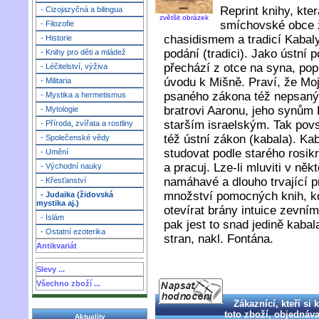
Reprint knihy, kte
- Cizojazyčná a bilingua
zvětšit obrázek
smíchovské obce ži
- Filozofie
chasidismem a tradicí Kabal
- Historie
podání (tradici). Jako ústní 
- Knihy pro děti a mládež
přechází z otce na syna, po
- Léčitelství, výživa
úvodu k Mišně. Praví, že Mo
- Militaria
psaného zákona též nepsaný, 
- Mystika a hermetismus
bratrovi Aaronu, jeho synům 
- Mytologie
starším israelským. Tak pov
- Příroda, zvířata a rostliny
též ústní zákon (kabala). Ka
- Společenské vědy
studovat podle starého rosikr
- Umění
a pracuj. Lze-li mluviti v n
- Východní nauky
namáhavé a dlouho trvající p
- Křesťanství
množství pomocných knih, kd
- Judaika (židovská
mystika aj.)
otevírat brány intuice zevním
- Islám
pak jest to snad jedině kaba
- Ostatní ezoterika
stran, nakl. Fontána.
Antikvariát
Slevy ...
Všechno zboží ...
Zákaznící, kteří si 
toto zboží, objednával
Aktuality