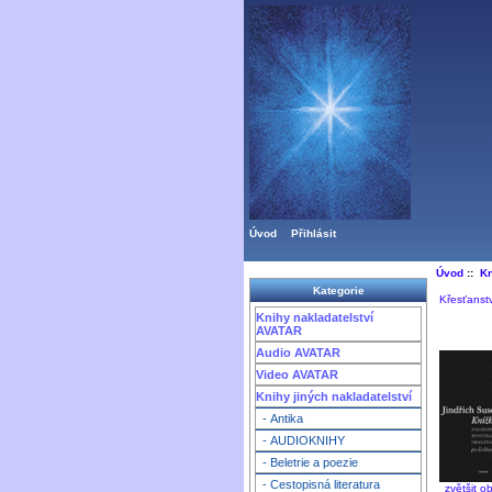
Úvod
Přihlásit
Úvod
::
Kn
Kategorie
Křesťanst
Knihy nakladatelství
AVATAR
Audio AVATAR
Video AVATAR
Knihy jiných nakladatelství
- Antika
- AUDIOKNIHY
- Beletrie a poezie
- Cestopisná literatura
zvětšit o