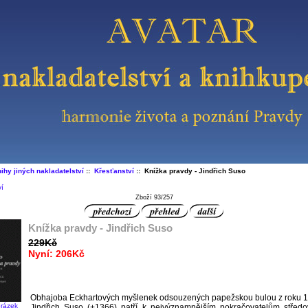
ihy jiných nakladatelství
::
Křesťanství
:: Knížka pravdy - Jindřich Suso
ví
Zboží 93/257
Knížka pravdy - Jindřich Suso
229Kč
Nyní: 206Kč
Obhajoba Eckhartových myšlenek odsouzených papežskou bulou z roku 1
brázek
Jindřich Suso (+1366) patří k nejvýznamnějším pokračovatelům střed