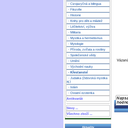
- Cizojazyčná a bilingua
- Filozofie
- Historie
- Knihy pro děti a mládež
- Léčitelství, výživa
- Militaria
- Mystika a hermetismus
- Mytologie
- Příroda, zvířata a rostliny
- Společenské vědy
Vázaná,
- Umění
- Východní nauky
- Křesťanství
- Judaika (židovská mystika
aj.)
- Islám
- Ostatní ezoterika
Antikvariát
Slevy ...
Všechno zboží ...
Aktuality