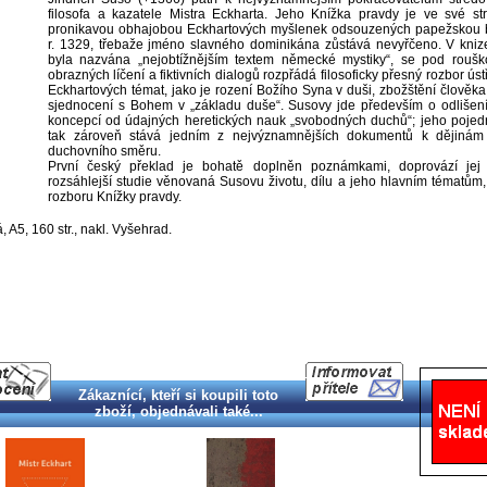
filosofa a kazatele Mistra Eckharta. Jeho Knížka pravdy je ve své str
pronikavou obhajobou Eckhartových myšlenek odsouzených papežskou 
r. 1329, třebaže jméno slavného dominikána zůstává nevyřčeno. V knize
byla nazvána „nejobtížnějším textem německé mystiky“, se pod rouško
obrazných líčení a fiktivních dialogů rozpřádá filosoficky přesný rozbor ús
Eckhartových témat, jako je rození Božího Syna v duši, zbožštění člověka
sjednocení s Bohem v „základu duše“. Susovy jde především o odlišení
koncepcí od údajných heretických nauk „svobodných duchů“; jeho pojed
tak zároveň stává jedním z nejvýznamnějších dokumentů k dějinám
duchovního směru.
První český překlad je bohatě doplněn poznámkami, doprovází jej
rozsáhlejší studie věnovaná Susovu životu, dílu a jeho hlavním tématům, 
rozboru Knížky pravdy.
 A5, 160 str., nakl. Vyšehrad.
Zákaznící, kteří si koupili toto
zboží, objednávali také...