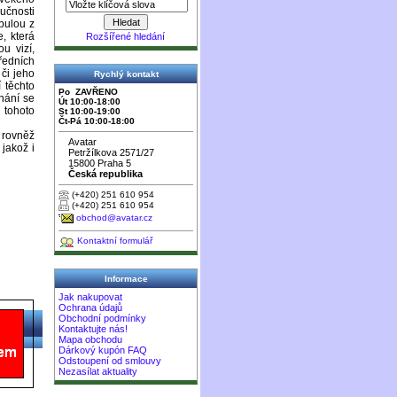
učnosti
bulou z
, která
Rozšířené hledání
u vizí,
tředních
 či jeho
Rychlý kontakt
 těchto
Po ZAVŘENO
nání se
Út 10:00-18:00
 tohoto
St 10:00-19:00
Čt-Pá 10:00-18:00
 rovněž
Avatar
jakož i
Petržílkova 2571/27
15800 Praha 5
Česká republika
(+420) 251 610 954
(+420) 251 610 954
obchod@avatar.cz
Kontaktní formulář
Informace
Jak nakupovat
Ochrana údajů
Obchodní podmínky
Kontaktujte nás!
Mapa obchodu
Dárkový kupón FAQ
Odstoupení od smlouvy
Nezasílat aktuality