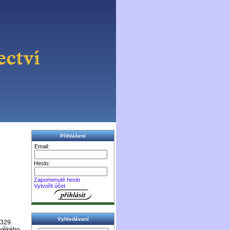
Přihlášení
Email:
Heslo:
Zapomenuté heslo
Vytvořit účet
Vyhledávaní
329.
ověkého