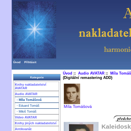
Úvod
Přihlásit
Úvod
::
Audio AVATAR
::
Míla Tomá
(Digitální remastering ADD)
Kategorie
Knihy nakladatelství
AVATAR
Audio AVATAR
- Míla Tomášová
- Eduard Tomáš
Míla Tomášová
- Miloš Tomáš
Video AVATAR
Knihy jiných nakladatelství
Kaleidosk
Antikvariát