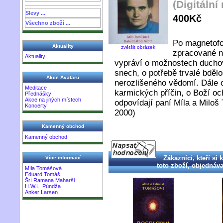
(Digitáln
Slevy ...
400Kč
Všechno zboží ...
Po magnetofo
Aktuality
zvětšit obrázek
zpracované n
Aktuality
vypráví o možnostech ducho
snech, o potřebě trvalé bděl
Akce Avataru
nerozlišeného vědomí. Dále 
Meditace
karmických příčin, o Boží o
Přednášky
Akce na jiných místech
odpovídají paní Míla a Milo
Koncerty
2000)
Kamenný obchod
Kamenný obchod
Zákaznící, kteří si 
Více informací
toto zboží, objednával
Míla Tomášová
Eduard Tomáš
Šrí Ramana Maharši
H.W.L. Púndža
Anker Larsen