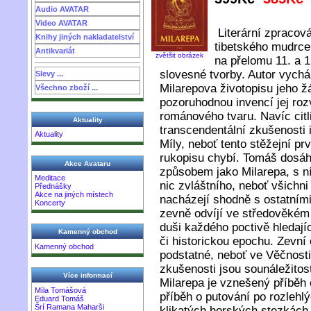
Audio AVATAR
Video AVATAR
Literární zpracov
Knihy jiných nakladatelství
tibetského mudrce 
Antikvariát
zvětšit obrázek
na přelomu 11. a 1
slovesné tvorby. Autor vych
Slevy ...
Milarepova životopisu jeho
Všechno zboží ...
pozoruhodnou invencí jej roz
románového tvaru. Navíc citli
Aktuality
transcendentální zkušenosti
Aktuality
Míly, neboť tento stěžejní p
rukopisu chybí. Tomáš dosáh
Akce Avataru
způsobem jako Milarepa, s ní
Meditace
nic zvláštního, neboť všichni 
Přednášky
Akce na jiných místech
nacházejí shodně s ostatními
Koncerty
zevně odvíjí ve středověkém 
duši každého poctivě hledají
Kamenný obchod
či historickou epochu. Zevní 
Kamenný obchod
podstatné, neboť ve Věčnosti
zkušenosti jsou sounáležito
Více informací
Milarepa je vznešený příběh 
Míla Tomášová
příběh o putování po rozlehl
Eduard Tomáš
Šrí Ramana Maharši
klikatých horských stezkách