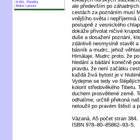
H.W.L. Púndža
ale především po záhadných 
Anker Larsen
cestách za poznáním musí Mi
vnějšího světa i nepříjemná 
postupně z vesnického chlap
dokáže přivolat ničivé krupob
duše a dosažení poznání, kt
zdánlivě nesmyslně stavět a
básník a mudrc, jehož věhlas
Himálaje. Mudrc proto, že p
hledání a bádání konečně poc
pravdu, že není začátku cest
každá živá bytost je v hlub
Vydejme se tedy ve šlépějíc
kolorit středověkého Tibetu
duchem prosvětlené země. T
odhalíme, určitě překoná na
netoužil po pravém štěstí a 
Vázaná, A5 počet stran 384.
ISBN 978–80–85862–93–5.