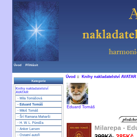
Úvod
Přihlásit
Úvod
::
Knihy nakladatelství AVATAR
Kategorie
Knihy nakladatelství
AVATAR
- Míla Tomášová
- Eduard Tomáš
Eduard Tomáš
- Miloš Tomáš
- Šrí Ramana Maharši
- H. W. L. Púndža
Milarepa - E
- Anker Larsen
399Kč
385Kč
- Ostatní autoři