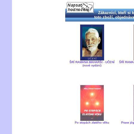
Zákaznící, kteří si 
toto zboží, objednával
ŠRÍ RAMANA MAHARŠI - UČENÍ
ŠŔÍ RAMA
(nové vydání)
Po stopách zlatého věku
Praxe jó