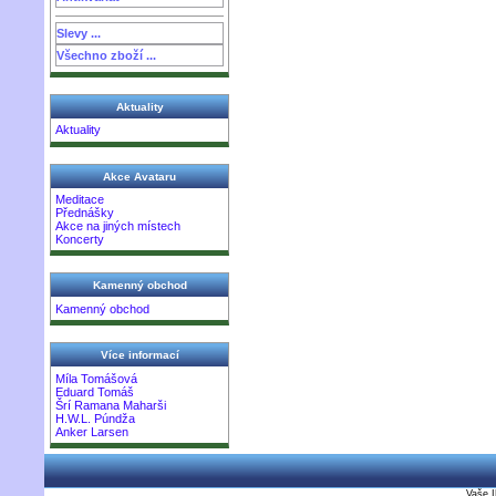
Slevy ...
Všechno zboží ...
Aktuality
Aktuality
Akce Avataru
Meditace
Přednášky
Akce na jiných místech
Koncerty
Kamenný obchod
Kamenný obchod
Více informací
Míla Tomášová
Eduard Tomáš
Šrí Ramana Maharši
H.W.L. Púndža
Anker Larsen
Vaše I