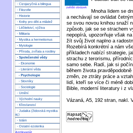
- Cizojazyčná a bilingua
zvětšit obrázek
- Filozofie
Mnoha lidem se dne
- Historie
a nechávají se ovládat četný
- Knihy pro děti a mládež
se svou novou knihou snaží n
- Léčitelství, výživa
způsob, jak se se strachem v
- Militaria
nepopírá, upozorňuje však na t
- Mystika a hermetismus
žít svůj život naplno a radost
- Mytologie
Rozebírá konkrétní a nám vš
- Příroda, zvířata a rostliny
příkladech nabízí strategie, j
- Společenské vědy
strachu z terorismu, přírodníc
- Ekonomie
samo sebe. Radí, jak si počín
- Literární věda
během života pravděpodobně p
- Psychologie
změn, ze ztráty práce a vztahu
- Slovníky
lidí, kteří se více či méně d
- Sociologie
Bible, moderní literatury i z v
- Umění
- Východní nauky
Vázaná, A5, 192 stran, nakl. 
- Křesťanství
- Judaika (židovská mystika
aj.)
- Islám
- Ostatní ezoterika
Antikvariát