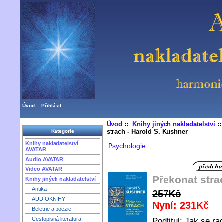
Úvod
Přihlásit
Úvod
::
Knihy jiných nakladatelství
:
strach - Harold S. Kushner
Kategorie
Knihy nakladatelství
Psychologie
AVATAR
Audio AVATAR
Video AVATAR
Překonat stra
Knihy jiných nakladatelství
- Antika
257Kč
- AUDIOKNIHY
Nyní: 231Kč
- Beletrie a poezie
- Cestopisná literatura
Podtitul: Jak se r