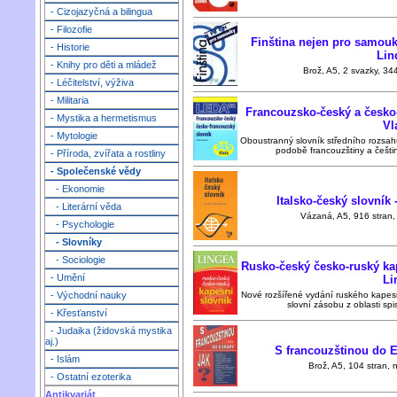
- Cizojazyčná a bilingua
- Filozofie
Finština nejen pro samouky
- Historie
Lin
- Knihy pro děti a mládež
Brož, A5, 2 svazky, 344
- Léčitelství, výživa
- Militaria
Francouzsko-český a česko-
- Mystika a hermetismus
Vl
- Mytologie
Oboustranný slovník středního rozsa
podobě francouzštiny a češtiny
- Příroda, zvířata a rostliny
- Společenské vědy
- Ekonomie
Italsko-český slovník
- Literární věda
Vázaná, A5, 916 stran, 
- Psychologie
- Slovníky
- Sociologie
Rusko-český česko-ruský kap
- Umění
Li
Nové rozšířené vydání ruského kapes
- Východní nauky
slovní zásobu z oblasti spi
- Křesťanství
- Judaika (židovská mystika
aj.)
S francouzštinou do E
- Islám
Brož, A5, 104 stran, n
- Ostatní ezoterika
Antikvariát