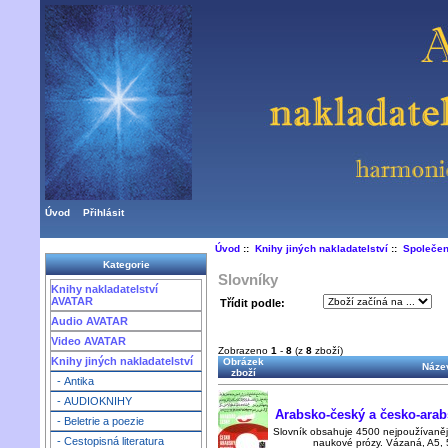
Úvod
Přihlásit
Úvod
::
Knihy jiných nakladatelství
::
Společe
Kategorie
Slovníky
Knihy nakladatelství
AVATAR
Třídit podle:
Audio AVATAR
Video AVATAR
Zobrazeno
1
-
8
(z
8
zboží)
Knihy jiných nakladatelství
Obrázek
Název
zboží
- Antika
- AUDIOKNIHY
Arabsko-český a česko-arab
- Beletrie a poezie
Slovník obsahuje 4500 nejpoužívanější
- Cestopisná literatura
naukové prózy. Vázaná, A5, 5