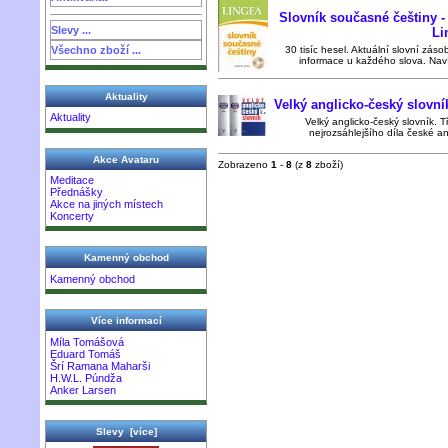
Slovník současné češtiny -
Slevy ...
Li
30 tisíc hesel. Aktuální slovní zás
Všechno zboží ...
informace u každého slova. Naví
Aktuality
Velký anglicko-český slovník 
Aktuality
Velký anglicko-český slovník. 
nejrozsáhlejšího díla české an
Akce Avataru
Zobrazeno
1
-
8
(z
8
zboží)
Meditace
Přednášky
Akce na jiných místech
Koncerty
Kamenný obchod
Kamenný obchod
Více informací
Míla Tomášová
Eduard Tomáš
Šrí Ramana Maharši
H.W.L. Púndža
Anker Larsen
Slevy [více]