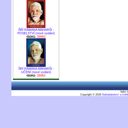
ŠŔÍ RAMANA MAHARŠI -
POSELSTVÍ (nové vydání)
450Kč
399Kč
ŠRÍ RAMANA MAHARŠI -
UČENÍ (nové vydání)
450Kč
399Kč
Vaše I
Copyright © 2026
Nakladatelství a kni