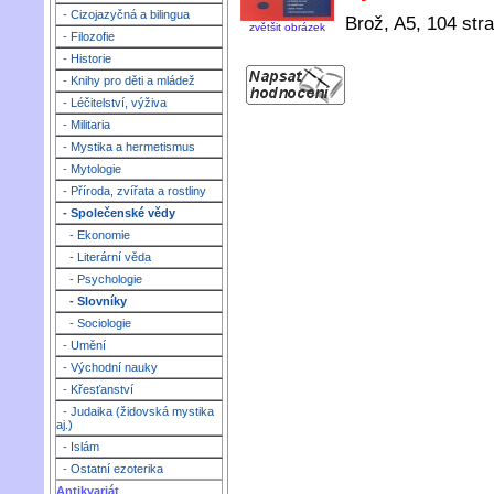
- Cizojazyčná a bilingua
Brož, A5, 104 stra
zvětšit obrázek
- Filozofie
- Historie
- Knihy pro děti a mládež
- Léčitelství, výživa
- Militaria
- Mystika a hermetismus
- Mytologie
- Příroda, zvířata a rostliny
- Společenské vědy
- Ekonomie
- Literární věda
- Psychologie
- Slovníky
- Sociologie
- Umění
- Východní nauky
- Křesťanství
- Judaika (židovská mystika
aj.)
- Islám
- Ostatní ezoterika
Antikvariát