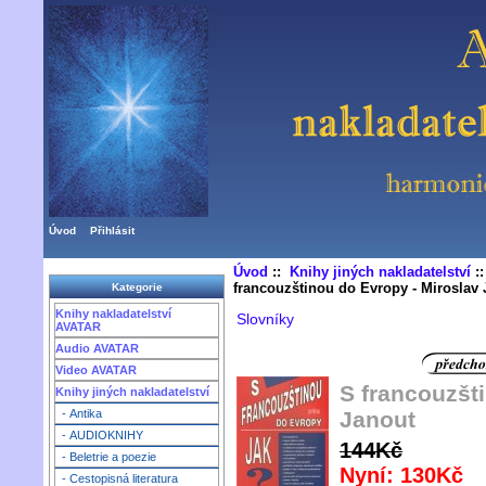
Úvod
Přihlásit
Úvod
::
Knihy jiných nakladatelství
:
francouzštinou do Evropy - Miroslav 
Kategorie
Knihy nakladatelství
Slovníky
AVATAR
Audio AVATAR
Video AVATAR
S francouzšt
Knihy jiných nakladatelství
Janout
- Antika
- AUDIOKNIHY
144Kč
- Beletrie a poezie
Nyní: 130Kč
- Cestopisná literatura