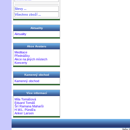
Slevy ...
Všechno zboží ...
Aktuality
Aktuality
Akce Avataru
Meditace
Přednášky
Akce na jiných místech
Koncerty
Kamenný obchod
Kamenný obchod
Více informací
Míla Tomášová
Eduard Tomáš
Šrí Ramana Maharši
H.W.L. Púndža
Anker Larsen
Vaše I