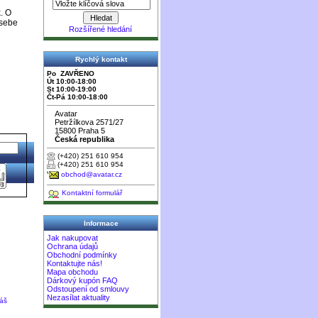
. O
 sebe
Rozšířené hledání
Rychlý kontakt
Po ZAVŘENO
Út 10:00-18:00
St 10:00-19:00
Čt-Pá 10:00-18:00
Avatar
Petržílkova 2571/27
15800 Praha 5
Česká republika
(+420) 251 610 954
(+420) 251 610 954
obchod@avatar.cz
Kontaktní formulář
Informace
Jak nakupovat
Ochrana údajů
Obchodní podmínky
Kontaktujte nás!
Mapa obchodu
Dárkový kupón FAQ
Odstoupení od smlouvy
Nezasílat aktuality
máš