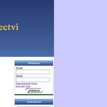
Přihlášení
Email:
Heslo:
Zapomenuté heslo
Vytvořit účet
Vyhledávaní