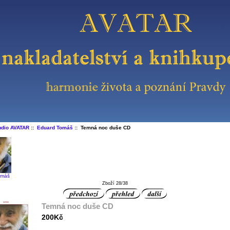
udio AVATAR
::
Eduard Tomáš
:: Temná noc duše CD
omáš
Zboží 28/38
Temná noc duše CD
200Kč