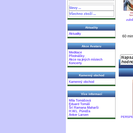
Slevy ...
Všechno zboží ...
zvětš
Aktuality
Aktuality
60 min
Akce Avataru
Meditace
Přednášky
Akce na jiných místech
Koncerty
Kamenný obchod
Kamenný obchod
Více informací
Míla Tomášová
Eduard Tomáš
Šrí Ramana Maharši
H.W.L. Púndža
Anker Larsen
PERSPEK