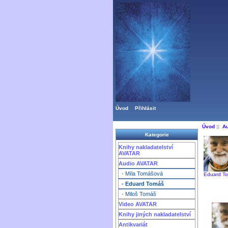
Úvod
Přihlásit
Úvod
::
A
Kategorie
Knihy nakladatelství
AVATAR
Audio AVATAR
- Míla Tomášová
Eduard T
- Eduard Tomáš
- Miloš Tomáš
Video AVATAR
Knihy jiných nakladatelství
Antikvariát