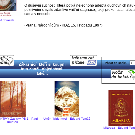
O duševní suchosti, která potká nejednoho adepta duchovních nauk
pozitivním smyslu zdánlivé vnitřní stagnace, jak ji překonat a nalézt
sama v neosobnu.
it obrázek
(Praha, Národní dům - KDŽ, 15. listopadu 1997)
.
Přidat do košíku:
Zákaznící, kteří si koupili
toto zboží, objednávali
také...
TIVY Zápisky PB 1 - Paul
Umění klidu mysli - Eduard Tomáš
Brunton
Milarepa - Eduard To