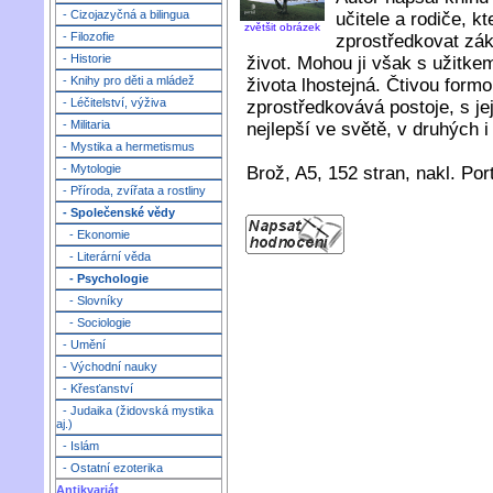
- Cizojazyčná a bilingua
učitele a rodiče, 
zvětšit obrázek
- Filozofie
zprostředkovat zák
- Historie
život. Mohou ji však s užitkem 
- Knihy pro děti a mládež
života lhostejná. Čtivou formo
- Léčitelství, výživa
zprostředkovává postoje, s jej
- Militaria
nejlepší ve světě, v druhých 
- Mystika a hermetismus
- Mytologie
Brož, A5, 152 stran, nakl. Port
- Příroda, zvířata a rostliny
- Společenské vědy
- Ekonomie
- Literární věda
- Psychologie
- Slovníky
- Sociologie
- Umění
- Východní nauky
- Křesťanství
- Judaika (židovská mystika
aj.)
- Islám
- Ostatní ezoterika
Antikvariát