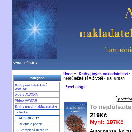
Úvod
Přihlásit
Úvod
::
Knihy jiných nakladatelství
:
nejdůležitější v životě - Hal Urban
Kategorie
Knihy nakladatelství
Psychologie
AVATAR
Audio AVATAR
Video AVATAR
To nejdůležitě
Knihy jiných nakladatelství
- Antika
219Kč
- AUDIOKNIHY
Nyní: 197Kč
- Beletrie a poezie
- Cestopisná literatura
Autor napsal knihu