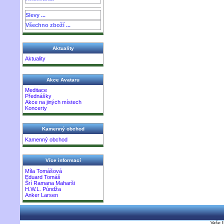
Slevy ...
Všechno zboží ...
Aktuality
Aktuality
Akce Avataru
Meditace
Přednášky
Akce na jiných místech
Koncerty
Kamenný obchod
Kamenný obchod
Více informací
Míla Tomášová
Eduard Tomáš
Šrí Ramana Maharši
H.W.L. Púndža
Anker Larsen
Vaše I