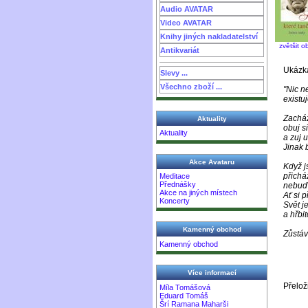
Audio AVATAR
Video AVATAR
Knihy jiných nakladatelství
zvětšit o
Antikvariát
Ukázka
Slevy ...
Všechno zboží ...
"Nic n
existuj
Zacház
Aktuality
obuj si
Aktuality
a zuj u
Jinak 
Akce Avataru
Když j
přicház
Meditace
Přednášky
nebuď 
Akce na jiných místech
Ať si p
Koncerty
Svět j
a hřbi
Kamenný obchod
Zůstáve
Kamenný obchod
Více informací
Přelož
Míla Tomášová
Eduard Tomáš
Šrí Ramana Maharši