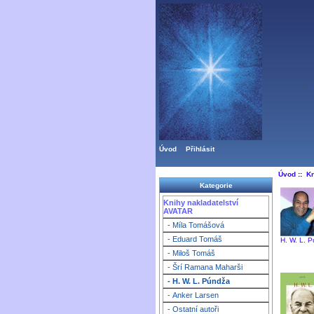
Úvod
Přihlásit
Úvod
::
Kn
Kategorie
Knihy nakladatelství
AVATAR
- Míla Tomášová
- Eduard Tomáš
H. W. L. 
- Miloš Tomáš
- Šrí Ramana Maharši
- H. W. L. Púndža
- Anker Larsen
- Ostatní autoři