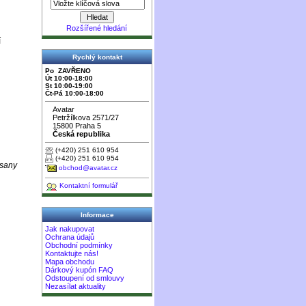
Rozšířené hledání
í
Rychlý kontakt
Po ZAVŘENO
Út 10:00-18:00
St 10:00-19:00
Čt-Pá 10:00-18:00
Avatar
Petržílkova 2571/27
15800 Praha 5
Česká republika
(+420) 251 610 954
(+420) 251 610 954
ásany
obchod@avatar.cz
Kontaktní formulář
Informace
Jak nakupovat
Ochrana údajů
Obchodní podmínky
Kontaktujte nás!
Mapa obchodu
Dárkový kupón FAQ
Odstoupení od smlouvy
Nezasílat aktuality