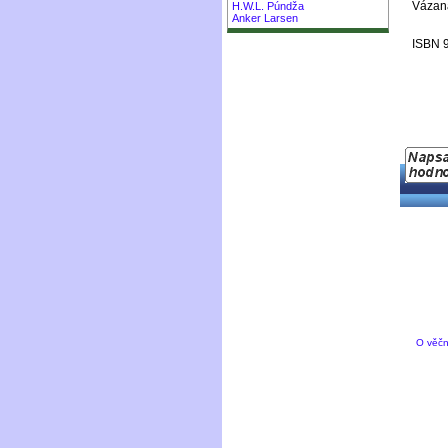
Vázaná
H.W.L. Púndža
Anker Larsen
ISBN 
O věčn