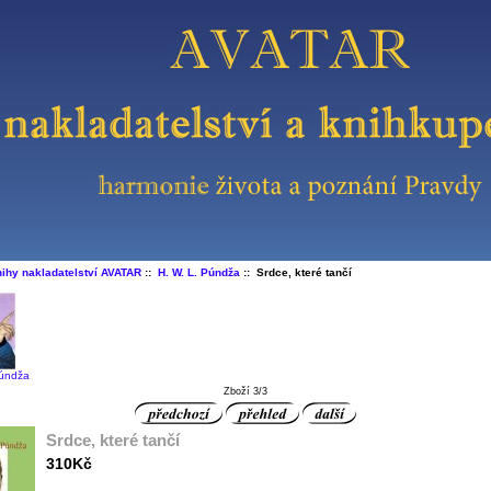
ihy nakladatelství AVATAR
::
H. W. L. Púndža
:: Srdce, které tančí
Púndža
Zboží 3/3
Srdce, které tančí
310Kč