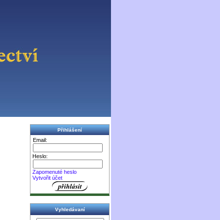
Přihlášení
Email:
Heslo:
Zapomenuté heslo
Vytvořit účet
Vyhledávaní