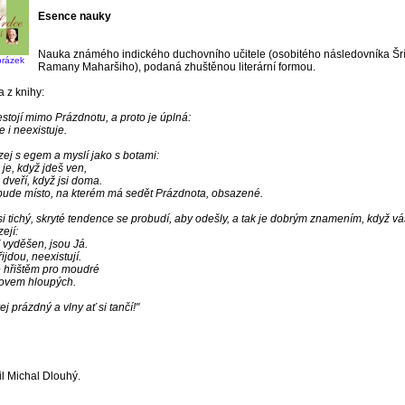
Esence nauky
Nauka známého indického duchovního učitele (osobitého následovníka Šr
brázek
Ramany Maharšiho), podaná zhuštěnou literární formou.
 z knihy:
estojí mimo Prázdnotu, a proto je úplná:
e i neexistuje.
ej s egem a myslí jako s botami:
 je, když jdeš ven,
 dveří, když jsi doma.
bude místo, na kterém má sedět Prázdnota, obsazené.
si tichý, skryté tendence se probudí, aby odešly, a tak je dobrým znamením, když v
ejí:
vyděšen, jsou Já.
řijdou, neexistují.
e hřištěm pro moudré
tovem hloupých.
j prázdný a vlny ať si tančí!"
il Michal Dlouhý.