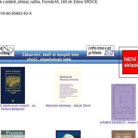
 v plátně, přebal, ražba. Formát A5, 160 str. Edice SRDCE.
978-80-85862-62-X
Zákaznící, kteří si koupili toto
zboží, objednávali také...
é blaženosti svatých - sv.
Mystické překlady - Jakub Deml
Robert Bellarmin
KÁMEN MUDRCŮ - Anker 