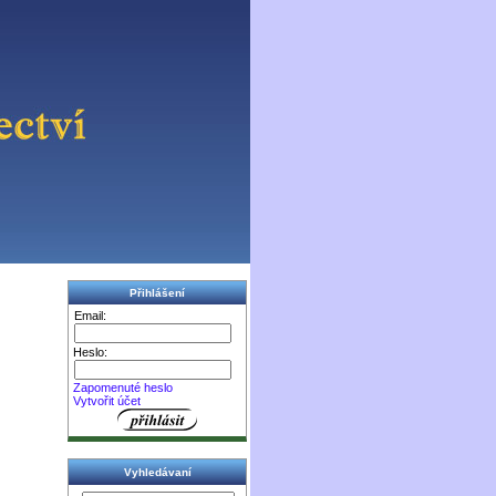
Přihlášení
Email:
Heslo:
Zapomenuté heslo
Vytvořit účet
Vyhledávaní