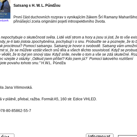
Satsang s H. W. L. Púndžou
První část duchovních rozprav s vynikajícím žákem Šrí Ramany Maharišiho
brázek
přinášející zcela originální pojetí introspektivního života.
nepochybuje o skutečnosti světa. Lidé vidí strom a hory a jsou si jisti, že to vše exis
hdy, je-li tato jistota zpochybněna, pochybují i o snu. Probuďte se a poznejte, že to 
ak procitnout? Pomocí satsangu. Satsang je hovor o svobodě. Satsang vám umožní
it si, že se můžete vzdát všech snů těla a všech těchto souvislostí. Když se probud
 vědět, že to byl jen snový stav. Když sníte, nevíte o tom a vše se zdá skutečné. Roz
c vzejde z otázky: ,Odkud jsem přišel? Kdo jsem já?´ Pomocí takového rozlišení
ujete povahu tohoto snu."
H.W.L. Púndža
ila Jana Vilimovská.
 v plátně, přebal, ražba. Formát A5, 160 str. Edice VHLED.
978-80-85862-55-7