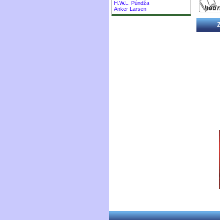
H.W.L. Púndža
Anker Larsen
Z