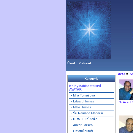
Úvod
Přihlásit
Úvod
::
Kn
Kategorie
Knihy nakladatelství
AVATAR
- Míla Tomášová
- Eduard Tomáš
H. W. L. 
- Miloš Tomáš
- Šrí Ramana Maharši
- H. W. L. Púndža
- Anker Larsen
- Ostatní autoři