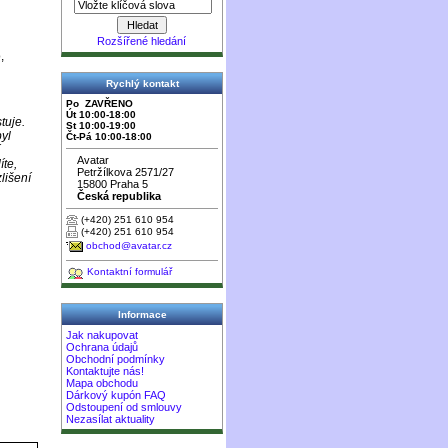
Rozšířené hledání
,
Rychlý kontakt
Po ZAVŘENO
Út 10:00-18:00
tuje.
St 10:00-19:00
byl
Čt-Pá 10:00-18:00
Avatar
íte,
Petržílkova 2571/27
lišení
15800 Praha 5
Česká republika
(+420) 251 610 954
(+420) 251 610 954
obchod@avatar.cz
Kontaktní formulář
Informace
Jak nakupovat
Ochrana údajů
Obchodní podmínky
Kontaktujte nás!
Mapa obchodu
Dárkový kupón FAQ
Odstoupení od smlouvy
Nezasílat aktuality