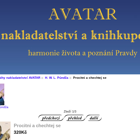
ihy nakladatelství AVATAR
::
H. W. L. Púndža
:: Procitni a chechtej se
Púndža
Zboží 1/3
Procitni a chechtej se
320Kč