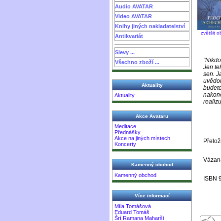
Audio AVATAR
Video AVATAR
Knihy jiných nakladatelství
zvětšit o
Antikvariát
Slevy ...
"Nikdo 
Všechno zboží ...
Jen te
sen. J
uvědom
Aktuality
budete
nakone
Aktuality
realiz
Akce Avataru
Meditace
Přednášky
Akce na jiných místech
Přelož
Koncerty
Vázaná
Kamenný obchod
Kamenný obchod
ISBN 
Více informací
Míla Tomášová
Eduard Tomáš
Šrí Ramana Maharši