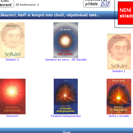
Již hodnoceno: 1
ákaznící, kteří si koupili toto zboží, objednávali také...
Setkání 2
Uvedení do zenu - Jiří Navrátil
Setkání 1
Osvícení
Cestami sebepoznání
Duha v zrcadle
Úvod