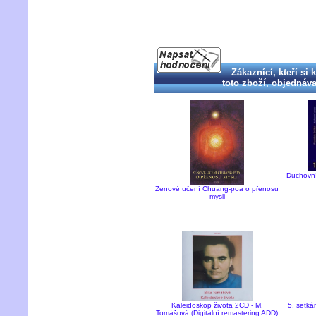
Zákaznící, kteří si 
toto zboží, objednával
Duchovní 
Zenové učení Chuang-poa o přenosu
mysli
5. setká
Kaleidoskop života 2CD - M.
Tomášová (Digitální remastering ADD)