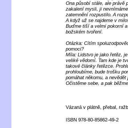
Ona působí stále, ale právě
zakalení mysli, ji nevnímáme
zatemnění rozpustilo. A rozpu
A když už se najdeme v milos
Buďme tiší a velmi pokorní 
božském tvoření.
Otázka: Cítím spoluzodpověd
pomoci?
Míla: Lidstvo je jako řetěz, j
veliké vědomí. Tam kde je tv
takové články řetězce. Proh
prohloubíme, bude trošku p
pomáhat někomu, a nevědět 
Očistěme sebe, a pak běžm
Vázaná v plátně, přebal, raž
ISBN 978-80-85862-49-2