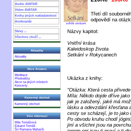
Audio AVATAR
Video AVATAR
Třetí díl souborné
Knihy jiných nakladatelství
odpovědí na otázk
Antikvariát
zvětšit obrázek
Názvy kapitol:
Slevy ...
Všechno zboží ...
Vnitřní krása
Kaleidoskop života
Aktuality
Setkání v Rokycanech
Aktuality
Akce Avataru
Meditace
Ukázka z knihy:
Přednášky
Akce na jiných místech
Koncerty
"Otázka: Která cesta přivede
Míla: Někdo dojde dříve jako 
Kamenný obchod
jak je založený, jaké má možn
Kamenný obchod
lásku a odevzdání křesťana a
cesty se scházejí, je to jako
Více informací
Po obvodu kruhu chodí jógini
Míla Tomášová
jiní a všichni jsou na povrch
Eduard Tomáš
Šrí Ramana Maharši
jenom oni jsou ti praví a ti 