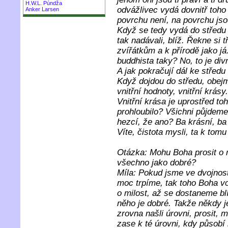
H.W.L. Púndža
odvážlivec vydá dovnitř toho
Anker Larsen
povrchu není, na povrchu jso
Když se tedy vydá do středu t
tak nadávali, blíž. Řekne si 
zvířátkům a k přírodě jako j
buddhista taky? No, to je div
A jak pokračují dál ke středu
Když dojdou do středu, obejmo
vnitřní hodnoty, vnitřní krásy.
Vnitřní krása je uprostřed toh
prohloubilo? Všichni půjdeme
hezcí, že ano? Ba krásní, ba 
Víte, čistota mysli, ta k tomu
Otázka: Mohu Boha prosit o mi
všechno jako dobré?
Míla: Pokud jsme ve dvojnos
moc trpíme, tak toho Boha v
o milost, až se dostaneme b
něho je dobré. Takže někdy j
zrovna našli úrovni, prosit, mo
zase k té úrovni, kdy působí 