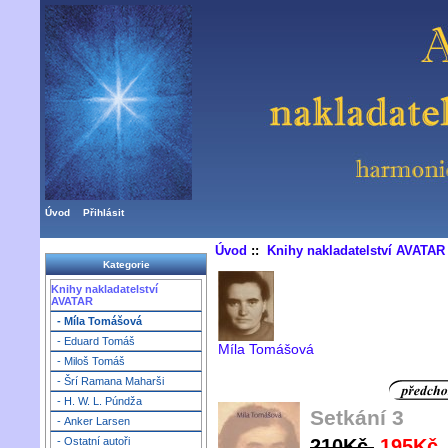
Úvod
Přihlásit
Úvod
::
Knihy nakladatelství AVATAR
Kategorie
Knihy nakladatelství
AVATAR
- Míla Tomášová
- Eduard Tomáš
Míla Tomášová
- Miloš Tomáš
- Šrí Ramana Maharši
- H. W. L. Púndža
Setkání 3
- Anker Larsen
210Kč
195Kč
- Ostatní autoři